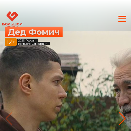
Дед Фомич
12
2026, Россия
+
Комедия, Семейный