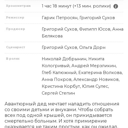
1 час 18 минут (+13 мин. ролики)
Хронометраж
Гарик Петросян, Григорий Сухов
Режиссер
Григорий Сухов, Филипп Юсов, Анна
Продюсер
Белякова
Григорий Сухов, Ольга Дорн
Сценарист
Николай Добрынин, Никита
В ролях
Кологривый, Андрей Мерзликин,
Глеб Калюжный, Екатерина Волкова,
Анна Покров, Александр Новиков,
Кристина Корбут, Юлия Сулес,
Сергей Степин
Авантюрный дед мечтает наладить отношения 
со своими детьми и внуками. Чтобы собрать 
всех под одной крышей, он прикидывается 
смертельно больным. И хотя примирение 
оказывается не таким простым, как он ожидал, 