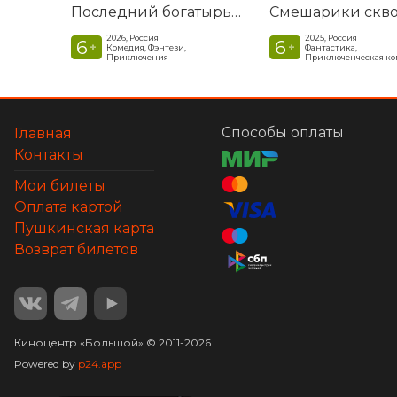
Последний богатырь. Колобок
2026, Россия
2025, Россия
6
6
+
+
Комедия, Фэнтези,
Фантастика,
Приключения
Приключенческая к
Способы оплаты
Главная
Контакты
Мои билеты
Оплата картой
Пушкинская карта
Возврат билетов
Киноцентр «Большой»
©
2011-
2026
Powered by
p24.app