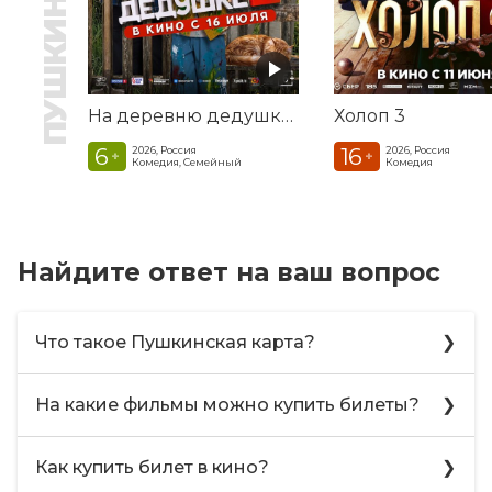
На деревню дедушке 2
Холоп 3
6
16
2026, Россия
2026, Россия
+
+
Комедия, Семейный
Комедия
Найдите ответ на ваш вопрос
Что такое Пушкинская карта?
С 1 сентября 2021 года в России стартовала
На какие фильмы можно купить билеты?
культурная программа «Пушкинская карта».
С ее помощью молодые люди в возрасте от
В программе участвуют фильмы, созданные
14 до 22 лет могут приобретать билеты в
Как купить билет в кино?
при поддержке Министерства культуры РФ
театры, музеи, концертные залы за