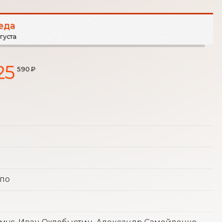
еда
вгуста
25
590 ₽
ппо