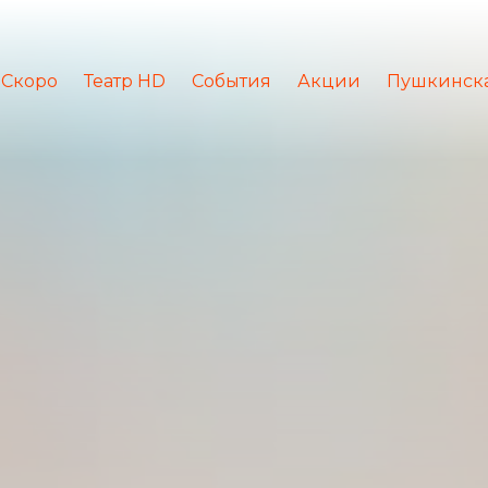
Скоро
Театр HD
События
Акции
Пушкинска