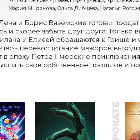
Милош Бикович, Павел Прилучный, Кристина Асм
Мария Миронова, Ольга Дибцева, Наталья Рогож
Лена и Борис Вяземские готовы продат
сь и скорее забыть друг друга. Только в
илана и Елисей обращаются к Грише и е
еперь перевоспитание мажоров выходит
 в эпоху Петра I: морские приключения 
слить свое собственное прошлое и осо
В ПРОКАТЕ