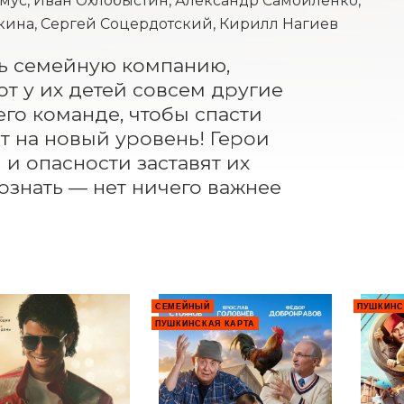
ус, Иван Охлобыстин, Александр Самойленко,
кина, Сергей Соцердотский, Кирилл Нагиев
ь семейную компанию, 
от у их детей совсем другие 
го команде, чтобы спасти 
 на новый уровень! Герои 
и опасности заставят их 
знать — нет ничего важнее 
СЕМЕЙНЫЙ
ПУШКИНС
ПУШКИНСКАЯ КАРТА