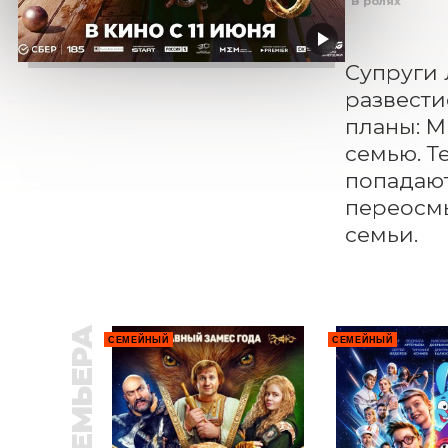
В ролях
Супруги 
развести
планы: М
семью. Т
попадают
переосмы
семьи.
ПРЕМЬЕРА
СЕМЕЙНЫЙ
СЕМЕЙНЫЙ