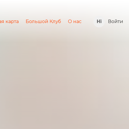
я карта
Большой Клуб
О нас
Войти