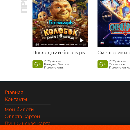
Последний богатырь. Колобок
2026, Россия
2025, Россия
6
6
+
+
Комедия, Фэнтези,
Фантастика,
Приключения
Приключенчес
Главная
Контакты
Мои билеты
Оплата картой
Пушкинская карта