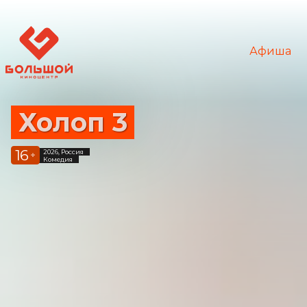
Афиша
Холоп 3
16
2026, Россия
+
Комедия