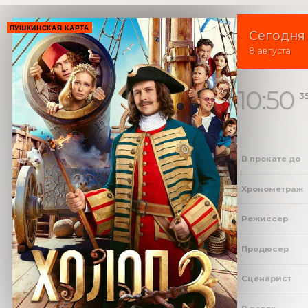
ПУШКИНСКАЯ КАРТА
Сегодня
8 августа
10:50
3
В прокате до
Хронометраж
Режиссер
Продюсер
Сценарист