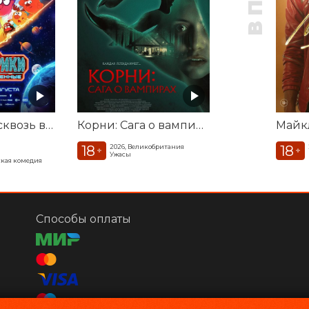
Смешарики сквозь вселенные
Корни: Сага о вампирах
Майк
18
18
2026, Великобритания
+
+
Ужасы
кая комедия
Способы оплаты