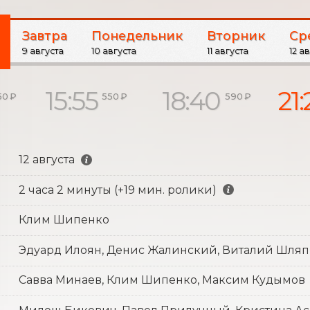
Завтра
Понедельник
Вторник
Ср
9 августа
10 августа
11 августа
12 а
15:55
18:40
21:
50 ₽
550 ₽
590 ₽
12 августа
2 часа 2 минуты (+19 мин. ролики)
Клим Шипенко
Эдуард Илоян, Денис Жалинский, Виталий Шля
Савва Минаев, Клим Шипенко, Максим Кудымов